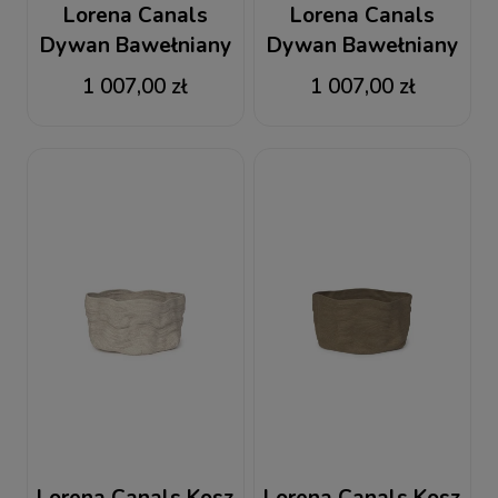
Lorena Canals
Lorena Canals
Dywan Bawełniany
Dywan Bawełniany
Stonewashed New
Stonewashed Soil
1 007,00 zł
1 007,00 zł
Grey 165 x 210 cm
Brown 165 x 210 cm
Lorena Canals Kosz
Lorena Canals Kosz