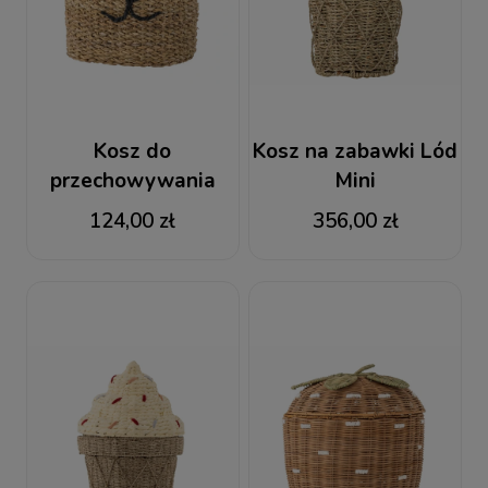
Kosz do
Kosz na zabawki Lód
przechowywania
Mini
Mikki Bloomingville
124,00 zł
356,00 zł