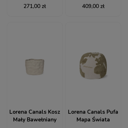
Bawełniana
Stonewashed Wide
271,00 zł
409,00 zł
kwadratowa
Soil Brown
Stonewashed New
Grey
Lorena Canals Kosz
Lorena Canals Pufa
Mały Bawełniany
Mapa Świata
Stonewashed Tall
Rugcycled