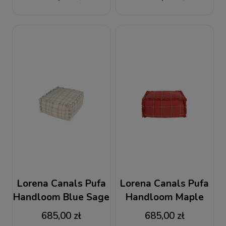
Lorena Canals Pufa
Lorena Canals Pufa
Handloom Blue Sage
Handloom Maple
Wouf Wouf
Red Wouf Wouf
685,00 zł
685,00 zł