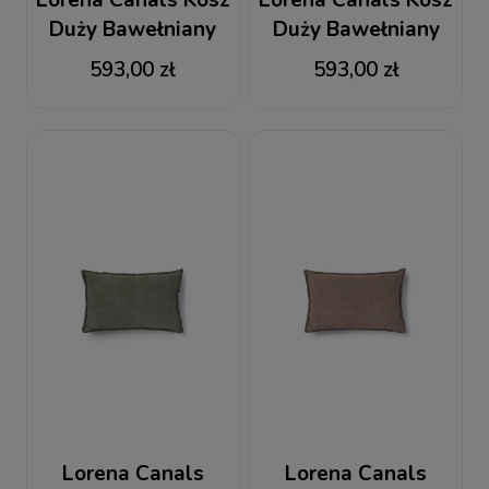
Duży Bawełniany
Duży Bawełniany
Stonewashed Wide
Stonewashed Wide
593,00 zł
593,00 zł
Natural
Soil Brown
Lorena Canals
Lorena Canals