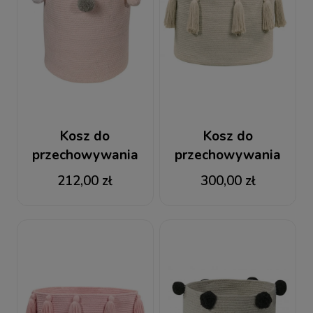
Kosz do
Kosz do
przechowywania
przechowywania
Bubbly Pink
Tassels Natural
212,00 zł
300,00 zł