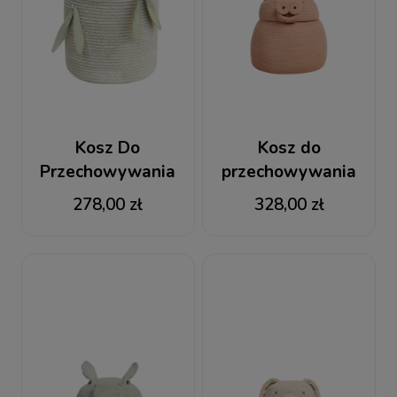
Kosz Do
Kosz do
Przechowywania
przechowywania
Bamboo Cane
Świnka Peggy
278,00 zł
328,00 zł