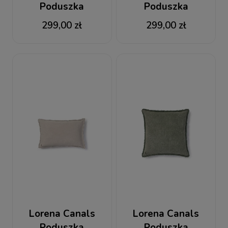
Poduszka
Poduszka
Bawełniana
Bawełniana
299,00 zł
299,00 zł
Prostokątna
Prostokątna
Stonewashed Duck
Stonewashed Soil
Green
Brown
Lorena Canals
Lorena Canals
Poduszka
Poduszka