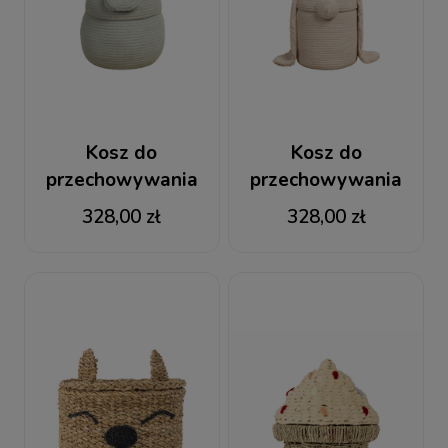
Kosz do
Kosz do
przechowywania
przechowywania
Hipopotam Henry
Królik Rita
328,00 zł
328,00 zł