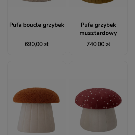
Pufa boucle grzybek
Pufa grzybek
musztardowy
aksamit
690,00 zł
740,00 zł