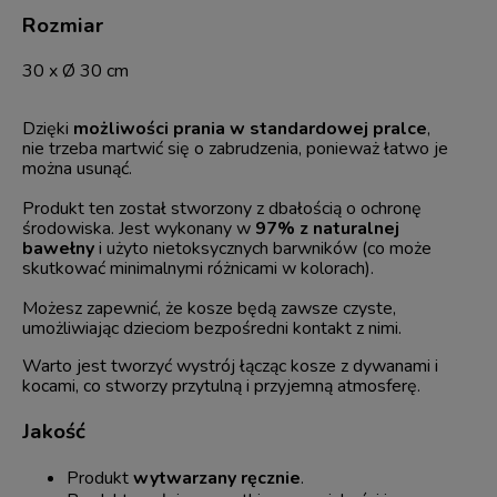
Rozmiar
30 x Ø 30 cm
Dzięki
możliwości prania w standardowej pralce
,
nie trzeba martwić się o zabrudzenia, ponieważ łatwo je
można usunąć.
Produkt ten został stworzony z dbałością o ochronę
środowiska. Jest wykonany w
97% z naturalnej
bawełny
i użyto nietoksycznych barwników (co może
skutkować minimalnymi różnicami w kolorach).
Możesz zapewnić, że kosze będą zawsze czyste,
umożliwiając dzieciom bezpośredni kontakt z nimi.
Warto jest tworzyć wystrój łącząc kosze z dywanami i
kocami, co stworzy przytulną i przyjemną atmosferę.
Jakość
Produkt
wytwarzany ręcznie
.