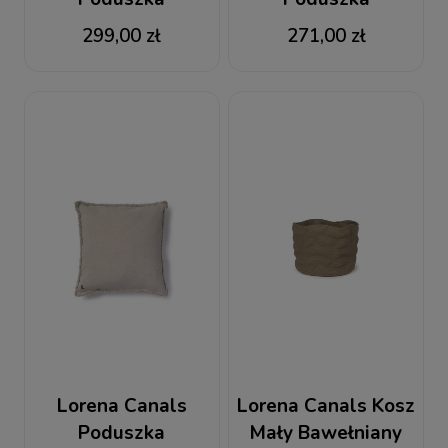
Bawełniana
Bawełniana
299,00 zł
271,00 zł
Prostokątna
Kwardatowa
Stonewashed New
Stonewashed Duck
Grey
Green
Lorena Canals
Lorena Canals Kosz
Poduszka
Mały Bawełniany