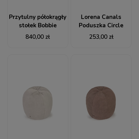
Przytulny półokrągły
Lorena Canals
stołek Bobbie
Poduszka Circle
Black
840,00 zł
253,00 zł