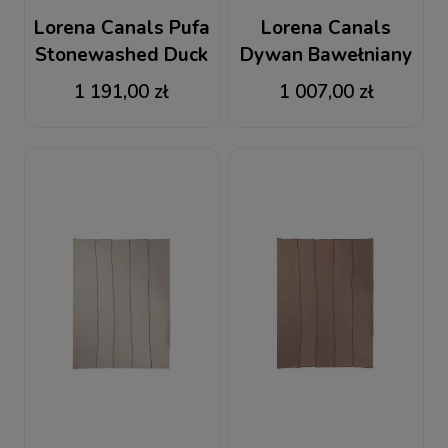
Lorena Canals Pufa
Lorena Canals
Stonewashed Duck
Dywan Bawełniany
Green
Stonewashed Duck
1 191,00 zł
1 007,00 zł
Green 165 x 210 cm