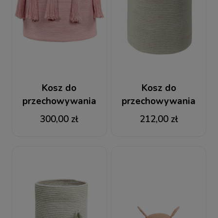
Kosz do
Kosz do
przechowywania
przechowywania
Tassels Pink
Natural Black
300,00 zł
212,00 zł