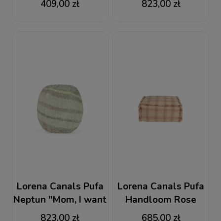
409,00 zł
823,00 zł
Natural
Lorena Canals Pufa
Lorena Canals Pufa
Neptun "Mom, I want
Handloom Rose
to be an astronaut"
Wouf Wouf
823,00 zł
685,00 zł