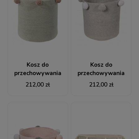
Kosz do
Kosz do
przechowywania
przechowywania
Natural Nude
Bubbly Grey
212,00 zł
212,00 zł