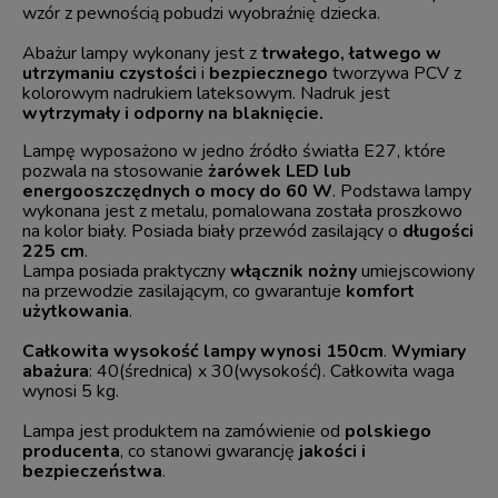
wzór z pewnością pobudzi wyobraźnię dziecka.
Abażur lampy wykonany jest z
trwałego, łatwego w
utrzymaniu czystości
i
bezpiecznego
tworzywa PCV z
kolorowym nadrukiem lateksowym. Nadruk jest
wytrzymały i odporny na blaknięcie.
Lampę wyposażono w jedno źródło światła E27, które
pozwala na stosowanie
żarówek LED lub
energooszczędnych o mocy do 60 W
. Podstawa lampy
wykonana jest z metalu, pomalowana została proszkowo
na kolor biały. Posiada biały przewód zasilający o
długości
225 cm
.
Lampa posiada praktyczny
włącznik nożny
umiejscowiony
na przewodzie zasilającym, co gwarantuje
komfort
użytkowania
.
Całkowita wysokość lampy wynosi 150cm
.
Wymiary
abażura
: 40(średnica) x 30(wysokość). Całkowita waga
wynosi 5 kg.
Lampa jest produktem na zamówienie od
polskiego
producenta
, co stanowi gwarancję
jakości i
bezpieczeństwa
.