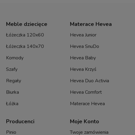
Meble dziecięce
Materace Hevea
Łóżeczka 120x60
Hevea Junior
Łóżeczka 140x70
Hevea SnuDo
Komody
Hevea Baby
Szafy
Hevea Krzyś
Regały
Hevea Duo Activia
Biurka
Hevea Comfort
Łóżka
Materace Hevea
Producenci
Moje Konto
Pinio
Twoje zamówienia