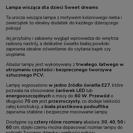
Lampa wisząca dla dzieci Sweet dreams
Ta urocza wisząca lampa z motywem kolorowego nieba i
zwierzątek to idealny dodatek do każdego dziecięcego
pokoju!
Jej przytulny i zabawny wygląd wprowadza do wnętrza
radosny nastrój, a delikatne światło białej powłoki
zapewnia idealne oświetlenie do czytania bajek czy
usypiania.
Abażur lampy jest wykonywany z
trwałego
,
łatwego w
utrzymaniu czystości
i
bezpiecznego
tworzywa
sztucznego PCV.
Lampę wyposażono
w jedno źródło światła E27
, które
pozwala na stosowanie
żarówek LED
lub
energooszczędnych
o mocy do
60 W
.
Przewód
o
długości
70 cm
jest
przezroczysty
, co dodaje lekkości
całej konstrukcji, a
biała plastikowa podsufitka
zapewnia stabilne i bezpieczne mocowanie lampy.
Dostępne są
cztery różne rozmiary
abażura:
30
,
40
,
50
i
60
cm, dzięki czemu można dopasować rozmiar lampy do
potrzeb Twojego dziecka i wielkości pokoju.