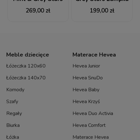
Pościel dziecięca
nocna
269,00 zł
199,00 zł
100x135
Meble dziecięce
Materace Hevea
Łóżeczka 120x60
Hevea Junior
Łóżeczka 140x70
Hevea SnuDo
Komody
Hevea Baby
Szafy
Hevea Krzyś
Regały
Hevea Duo Activia
Biurka
Hevea Comfort
Łóżka
Materace Hevea