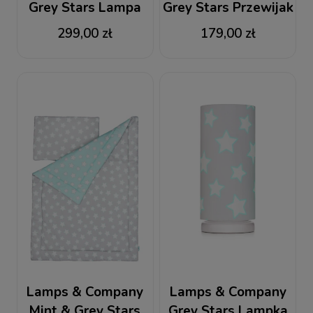
Grey Stars Lampa
Grey Stars Przewijak
stojąca
z pokrowcem
299,00 zł
179,00 zł
Lamps & Company
Lamps & Company
Mint & Grey Stars
Grey Stars Lampka