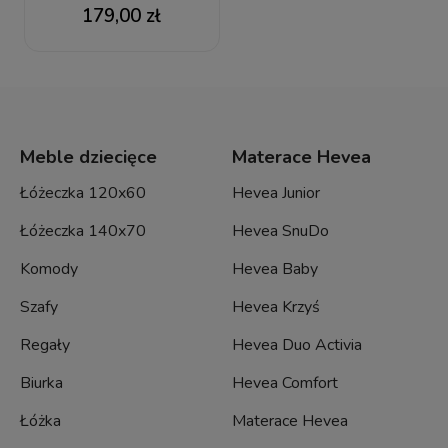
Przewijak z
179,00 zł
pokrowcem
Meble dziecięce
Materace Hevea
Łóżeczka 120x60
Hevea Junior
Łóżeczka 140x70
Hevea SnuDo
Komody
Hevea Baby
Szafy
Hevea Krzyś
Regały
Hevea Duo Activia
Biurka
Hevea Comfort
Łóżka
Materace Hevea