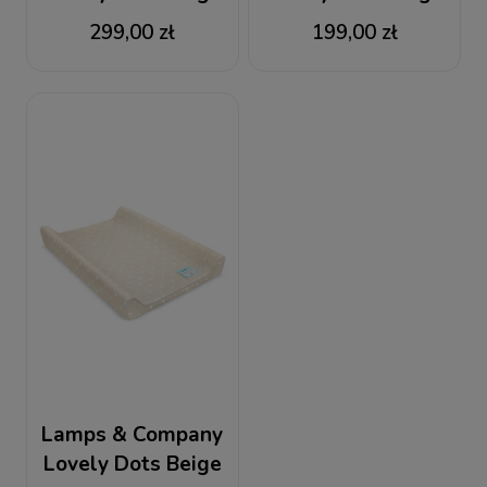
Lampa stojąca
Lampka nocna
299,00 zł
199,00 zł
Lamps & Company
Lovely Dots Beige