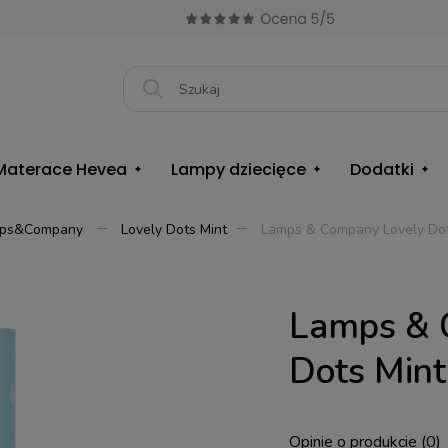
Materace Hevea
Lampy dziecięce
Dodatki
ps&Company
Lovely Dots Mint
Lamps & Company Lovely Dots
Lamps & 
Dots Mint
Opinie o produkcie (0)