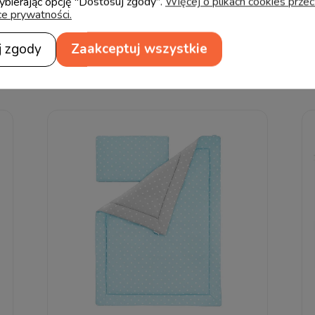
wybierając opcję "Dostosuj zgody".
Więcej o plikach cookies prze
ce prywatności.
j zgody
Zaakceptuj wszystkie
Produkty powiązane