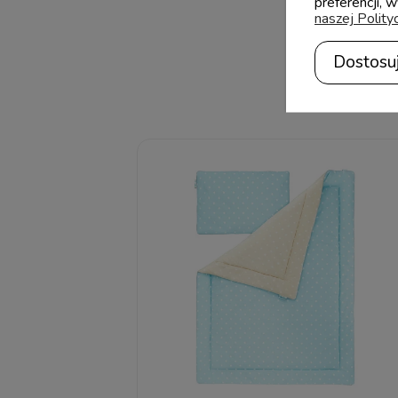
preferencji, 
naszej Polity
Dostosu