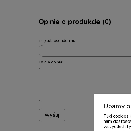
Opinie o produkcie (0)
Imię lub pseudonim:
Twoja opinia:
Dbamy o 
wyślij
Pliki cookies
nam dostosow
wszystkich ty