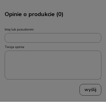
Opinie o produkcie (0)
Imię lub pseudonim:
Twoja opinia:
wyślij