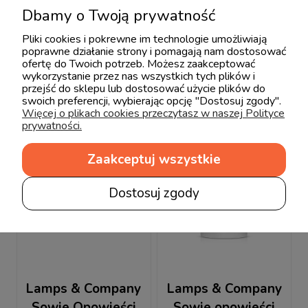
Dbamy o Twoją prywatność
Produkty powiązane
Pliki cookies i pokrewne im technologie umożliwiają
poprawne działanie strony i pomagają nam dostosować
ofertę do Twoich potrzeb. Możesz zaakceptować
wykorzystanie przez nas wszystkich tych plików i
przejść do sklepu lub dostosować użycie plików do
swoich preferencji, wybierając opcję "Dostosuj zgody".
Więcej o plikach cookies przeczytasz w naszej Polityce
prywatności.
Zaakceptuj wszystkie
Dostosuj zgody
Lamps & Company
Lamps & Company
Sowie Opowieści
Sowie opowieści