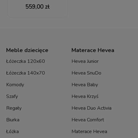
Lampa podłogowa
559,00 zł
Meble dziecięce
Materace Hevea
Łóżeczka 120x60
Hevea Junior
Łóżeczka 140x70
Hevea SnuDo
Komody
Hevea Baby
Szafy
Hevea Krzyś
Regały
Hevea Duo Activia
Biurka
Hevea Comfort
Łóżka
Materace Hevea