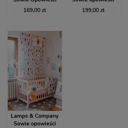
Kinkiet
Lampka nocna
169,00 zł
199,00 zł
Lamps & Company
Sowie opowieści