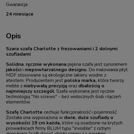
Gwarancja
24 miesiące
Opis
Szara szafa Charlotte z frezowaniami i 2 dolnymi
szufladami
Solidna
,
ręcznie wykonana
piękna szafa jest synonimem
jakości
i
niepowtarzalnego designu
. Do malowania płyt
MDF stosowane są ekologiczne lakiery wodne z
atestem. Producentem jest
polska marka,
która tworzy
meble z
niebywałą precyzją
oraz
dbałością o
najmniejszy szczegół.
Szafa wykonana jest ręcznie
technologią "No screws" - bez widocznych śrub i łączeń
elementów.
Szafę Charlotte
cechuje funkcjonalność i pojemność.
Została ona wyposażona w
dwie, duże szuflady o
wysokości 19 cm każda,
które są osadzone na krytych
prowadnicach firmy BLUM typu "invisible" z cichym
domykiem "soft close", dzięki czemu są zupełnie