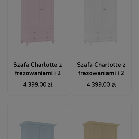
Szafa Charlotte z
Szafa Charlotte z
frezowaniami i 2
frezowaniami i 2
dolnymi szufladami
dolnymi szufladami
4 399,00 zł
4 399,00 zł
różowa
biała