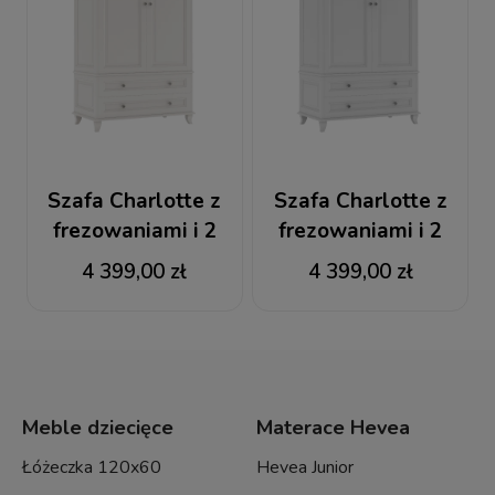
Szafa Charlotte z
Szafa Charlotte z
frezowaniami i 2
frezowaniami i 2
dolnymi szufladami
dolnymi szufladami
4 399,00 zł
4 399,00 zł
kolor kości słoniowej
szara
Meble dziecięce
Materace Hevea
Łóżeczka 120x60
Hevea Junior