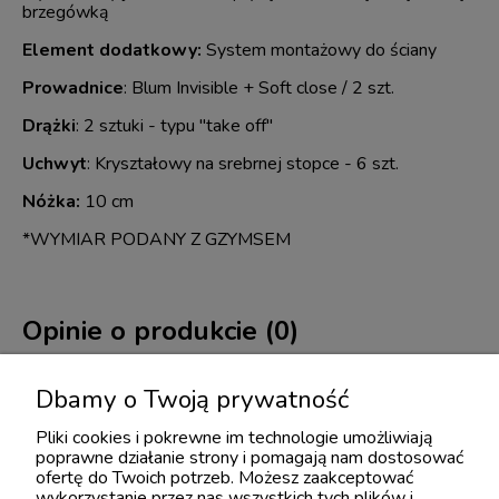
brzegówką
Element dodatkowy:
System montażowy do ściany
Prowadnice
: Blum Invisible + Soft close / 2 szt.
Drążki
: 2 sztuki - typu "take off"
Uchwyt
: Kryształowy na srebrnej stopce - 6 szt.
Nóżka:
10 cm
*WYMIAR PODANY Z GZYMSEM
Opinie o produkcie (0)
Dbamy o Twoją prywatność
Imię lub pseudonim:
Pliki cookies i pokrewne im technologie umożliwiają
poprawne działanie strony i pomagają nam dostosować
ofertę do Twoich potrzeb. Możesz zaakceptować
Twoja opinia:
wykorzystanie przez nas wszystkich tych plików i