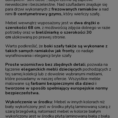
niewidoczne i bezszelestne. Nad szufladami znajduje się
para drzwi wykonanych z
frezowanych ramiaków
a nad
nimi
8-centymetrowy gzyms,
który wieńczy szafę.
Mebel wewnątrz wyposażony jest w
dwa drążki o
szerokości 68 cm
, z możliwością zdjęcia dolnego w razie
potrzeby oraz w
bieliźniarkę o szerokości 30
cm
ulokowaną po prawej stronie.
Warto podkreślić, że
boki szafy także są wykonane z
takich samych ramiaków jak fronty
, co nadaje
wyrafinowania i elegancji bryle szafy
Proste
wzornictwo
bez zbędnych detali
, pozwala na
łączenie
eleganckich mebli dziecięcych
pochodzących z
tej samej kolekcji lub z dowolnie wybranymi meblami,
które posiadamy w naszej ofercie. Wszystkie meble
malowane są
farbami bezpiecznymi dla dzieci i
tworzone w sposób spełniający europejskie normy
bezpieczeństwa.
Wykończenie w środku:
Mebel w innych kolorach niż
biały wykończony jest w środku płytą laminowaną szarą z
szarą brzegówką, natomiast mebel w kolorze białym
wykończony jest w środku płytą laminowaną białą z białą