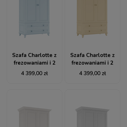
Szafa Charlotte z
Szafa Charlotte z
frezowaniami i 2
frezowaniami i 2
dolnymi szufladami
dolnymi szufladami
4 399,00 zł
4 399,00 zł
błękitna
kremowa