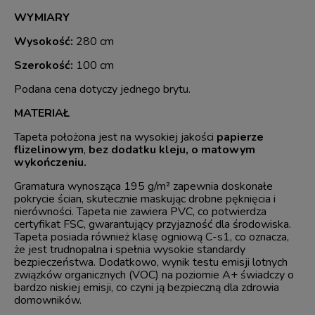
WYMIARY
Wysokość:
280 cm
Szerokość:
100 cm
Podana cena dotyczy jednego brytu.
MATERIAŁ
Tapeta położona jest na wysokiej jakości
papierze
flizelinowym
,
bez dodatku kleju, o matowym
wykończeniu.
Gramatura wynosząca 195 g/m² zapewnia doskonałe
pokrycie ścian, skutecznie maskując drobne pęknięcia i
nierówności. Tapeta nie zawiera PVC, co potwierdza
certyfikat FSC, gwarantujący przyjazność dla środowiska.
Tapeta posiada również klasę ogniową C-s1, co oznacza,
że jest trudnopalna i spełnia wysokie standardy
bezpieczeństwa. Dodatkowo, wynik testu emisji lotnych
związków organicznych (VOC) na poziomie A+ świadczy o
bardzo niskiej emisji, co czyni ją bezpieczną dla zdrowia
domowników.