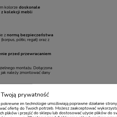
ym kolorze
doskonale
z kolekcji mebli
ie z
normą bezpieczeństwa
(korpus, półki, regał) oraz z
enie przed przewracaniem
ielnego montażu. Dołączona
u jak należy zmontować dany
ski producent
wymarzonych
knym design'em,
Twoją prywatność
żytych materiałów
z
wa. W skład kolekcji wchodzi
 i pokrewne im technologie umożliwiają poprawne działanie stron
urko oraz regał.
ać ofertę do Twoich potrzeb. Możesz zaakceptować wykorzysta
ch plików i przejść do sklepu lub dostosować użycie plików do s