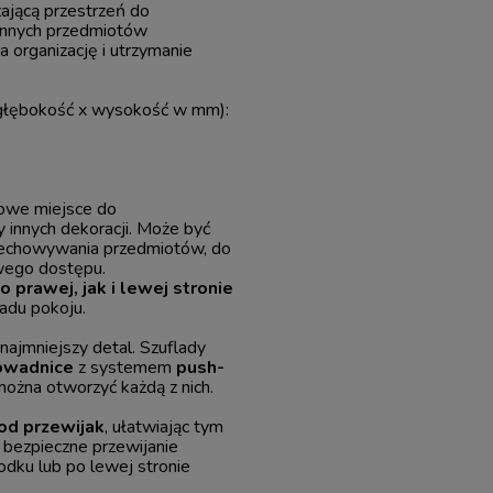
ającą przestrzeń do
 innych przedmiotów
a organizację i utrzymanie
głębokość x wysokość w mm):
owe miejsce do
 innych dekoracji. Może być
zechowywania przedmiotów, do
twego dostępu.
prawej, jak i lewej stronie
ładu pokoju.
ajmniejszy detal. Szuflady
rowadnice
z systemem
push-
 można otworzyć każdą z nich.
od przewijak
, ułatwiając tym
bezpieczne przewijanie
dku lub po lewej stronie