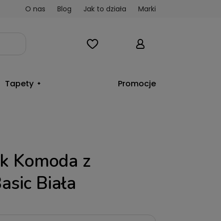
O nas
Blog
Jak to działa
Marki
Tapety
Promocje
k Komoda z
asic Biała