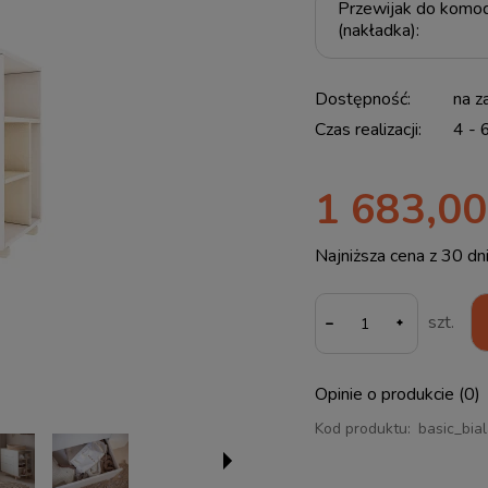
Przewijak do komo
(nakładka):
Dostępność:
na z
Czas realizacji:
4 - 
1 683,00
Najniższa cena z 30 dn
Jeże
-
szt.
30 d
mom
spr
Opinie o produkcie (0)
Kod produktu:
basic_bia