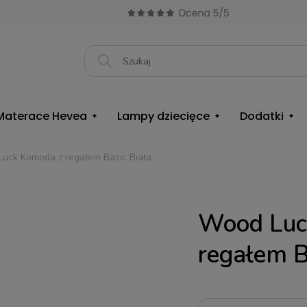
Materace Hevea
Lampy dziecięce
Dodatki
uck Komoda z regałem Basic Biała
Wood Luc
regałem B