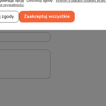
wybierając opcję "Dostosuj zgody".
Więcej o plikach cookies prze
ce prywatności.
j zgody
Zaakceptuj wszystkie