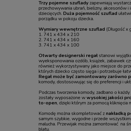
Trzy pojemne szuflady
zapewniają wystarcz
przechowywania ubrań, bielizny, akcesoriów i
dziecięcych.
Duża pojemność szuflad
ułatwi
porządku w pokoju dziecka.
Wymiary wewnętrzne szuflad
(Długość x 
1. 741 x 434 x 210
2. 741 x 434 x 160
3. 741 x 434 x 100
Otwarty designerski regał
stanowi wyjątk
wyeksponowania ozdób, książek, zabawek czy
również wykorzystywany jako miejsce do pr
których dziecko często sięga i potrzebuje ła
Regał może być zamontowany zarówno po 
komody, dostosowując się do preferencji i uk
Podczas tworzenia komody, zadbano o każdy n
zostały wyposażone w
wysokiej jakości p
to-open
, dzięki którym za pomocą kliknięcia
Komodę można skompletować z
nakładką p
samym szybkie, wygodne i przede wszystkim 
malucha. Przewijak można zamontować na śro
blatu.