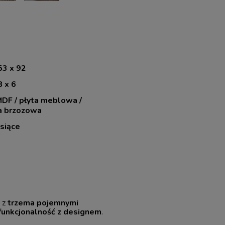
53 x 92
8 x 6
MDF / płyta meblowa /
a brzozowa
siące
a z
trzema pojemnymi
funkcjonalność z designem
.