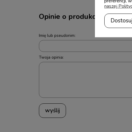
preferencji, 
naszej Polity
Opinie o produkcie (0)
Dostosu
Imię lub pseudonim:
Twoja opinia:
wyślij