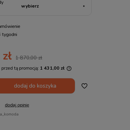
dy
amówienie
6 tygodni
 zł
1 870,00 zł
i przed tą promocją:
1 431,00 zł
li produkt jest sprzedawany krócej niż
dodaj do koszyka
ni, wyświetlana jest najniższa cena od
entu, kiedy produkt pojawił się w
zedaży.
dodaj opinię
la_komoda