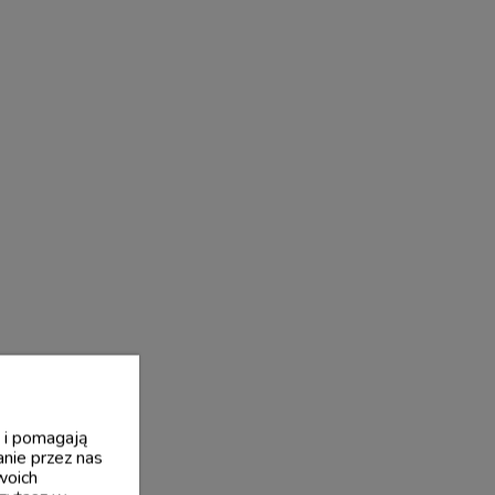
y i pomagają
nie przez nas
woich