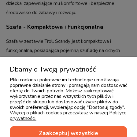
dziecka, zapewniające mu komfortowe i bezpieczne
środowisko do zabawy i rozwoju.
Szafa - Kompaktowa i Funkcjonalna
Szafa w zestawie Troll Scandy jest kompaktowa i
funkcjonalna, posiadająca pojemną szufladę na cichych
prowadnicach z samodomykaczami, dwie półki i jeden
Dbamy o Twoją prywatność
drążek na wieszaki. Jest to idealne rozwiązanie dla
Twojego dziecka, zapewniające mu komfortowe i
Pliki cookies i pokrewne im technologie umożliwiają
poprawne działanie strony i pomagają nam dostosować
bezpieczne środowisko do zabawy i rozwoju.
ofertę do Twoich potrzeb. Możesz zaakceptować
wykorzystanie przez nas wszystkich tych plików i
Materiały i Wykonanie
przejść do sklepu lub dostosować użycie plików do
swoich preferencji, wybierając opcję "Dostosuj zgody".
Więcej o plikach cookies przeczytasz w naszej Polityce
Nasze meble są wykonane z materiałów najwyższej
prywatności.
jakości, takich jak brzoza i MDF, zapewniających trwałość i
Zaakceptuj wszystkie
bezpieczeństwo. Kolorystyka mebli jest biała, z nogami w