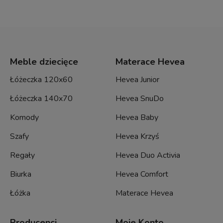
Meble dziecięce
Materace Hevea
Łóżeczka 120x60
Hevea Junior
Łóżeczka 140x70
Hevea SnuDo
Komody
Hevea Baby
Szafy
Hevea Krzyś
Regały
Hevea Duo Activia
Biurka
Hevea Comfort
Łóżka
Materace Hevea
Producenci
Moje Konto