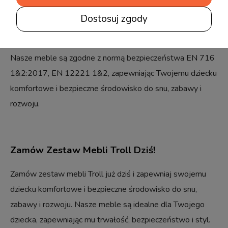
kolorze naturalnego drewna.
Dostosuj zgody
Jakość i Bezpieczeństwo
Nasze meble są zgodne z normą bezpieczeństwa EN 716
1&2:2017, EN 12221 1&2, zapewniając Twojemu dziecku
komfortowe i bezpieczne środowisko do snu, zabawy i
rozwoju.
Zamów Zestaw Mebli Troll Dziś!
Zamów zestaw mebli Troll już dziś i zapewniaj swojemu
dziecku komfortowe i bezpieczne środowisko do snu,
zabawy i rozwoju. Nasze meble są idealne dla Twojego
dziecka, zapewniając mu trwałość, bezpieczeństwo i styl.