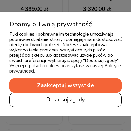
4 399,00 zł
3 320,00 zł
Dbamy o Twoją prywatność
Pliki cookies i pokrewne im technologie umożliwiają
poprawne działanie strony i pomagają nam dostosować
ofertę do Twoich potrzeb. Możesz zaakceptować
wykorzystanie przez nas wszystkich tych plików i
przejść do sklepu lub dostosować użycie plików do
swoich preferencji, wybierając opcję "Dostosuj zgody".
Więcej o plikach cookies przeczytasz w naszej Polityce
prywatności.
Zaakceptuj wszystkie
Biała szafa
Biała szafka nocna Sofi
trzydrzwiowa Quax
Dostosuj zgody
1 299,00 zł
Flow White&Oak
5 590,00 zł