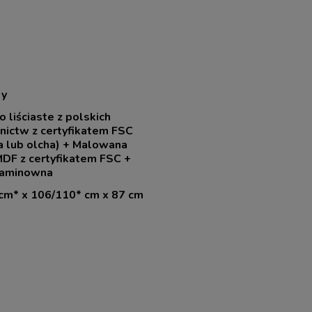
y
 liściaste z polskich
nictw z certyfikatem FSC
a lub olcha) + Malowana
MDF z certyfikatem FSC +
laminowna
cm* x 106/110* cm x 87 cm