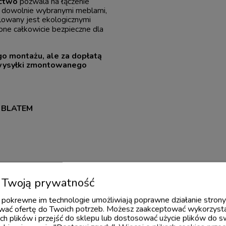
ctwo
pozwala na łączenie
 z dowolnie wybranymi meblami,
alowany jest
ekologicznymi
one całkowicie bezpieczne dla
o montażu, ale za dopłatą
 wysyłki zmontowanego
 BLATEM
o ściany
Twoją prywatność
 i pokrewne im technologie umożliwiają poprawne działanie stron
szt.
ać ofertę do Twoich potrzeb. Możesz zaakceptować wykorzysta
ch plików i przejść do sklepu lub dostosować użycie plików do s
szt.