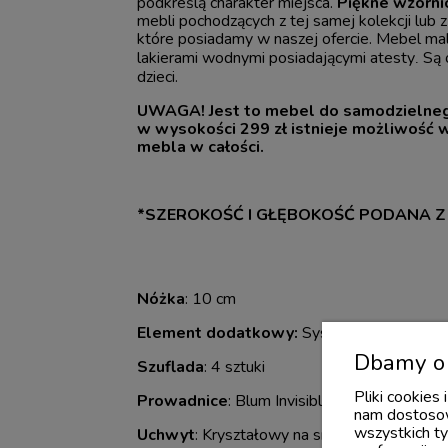
podkreślą charakter miejsca.
Piękne
wzorni
mebli pochodzących z tej samej kolekcji lub
które posiadamy w naszej ofercie. Mebel m
lakierami wodnymi posiadającymi atesty
Są 
.
dzieci.
UWAGA! Jest to mebel do samodzielneg
w wysokości 299 zł istnieje możliwość
mebla w całości.
*SZEROKOŚĆ I GŁĘBOKOŚĆ PODANA Z
Nóżka
: 10 cm
Element dodatkowy:
System montażowy d
Dbamy o 
Szuflada
: 4 sztuki
Pliki cookies
Prowadnice
: Blum Invisible + Soft close / 4 
nam dostosow
wszystkich ty
Uchwyt
: Kryształowy na srebrnej stopce / 9 