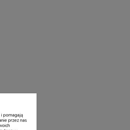
y i pomagają
nie przez nas
woich