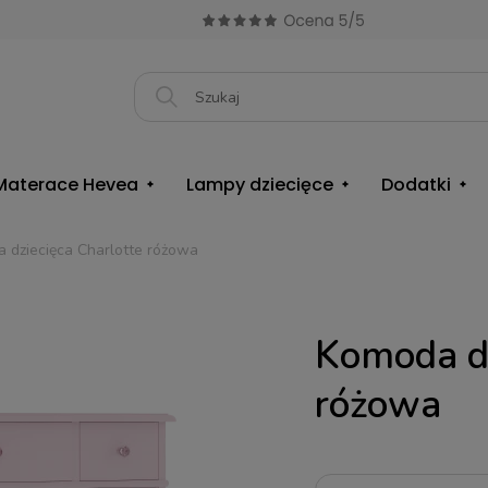
Materace Hevea
Lampy dziecięce
Dodatki
 dziecięca Charlotte różowa
Komoda dz
różowa