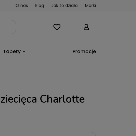
O nas
Blog
Jak to działa
Marki
Tapety
Promocje
iecięca Charlotte