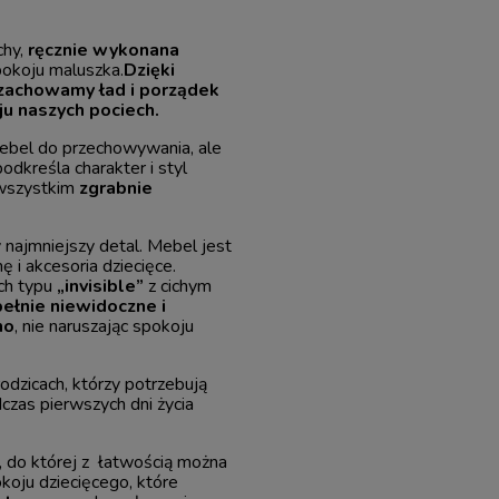
chy,
ręcznie wykonana
okoju maluszka.
Dzięki
 zachowamy ład i porządek
ju naszych pociech.
ebel do przechowywania, ale
odkreśla charakter i styl
 wszystkim
zgrabnie
najmniejszy detal. Mebel jest
ę i akcesoria dziecięce.
ch typu
„invisible”
z cichym
ełnie niewidoczne i
ho
, nie naruszając spokoju
odzicach, którzy potrzebują
dczas pierwszych dni życia
, do której z łatwością można
koju dziecięcego, które