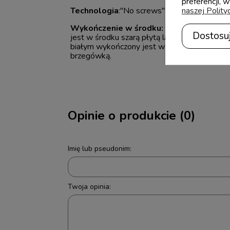
preferencji, 
naszej Polity
Technologia
:"No screws" - bez widocznych
Wykończenie w środku:
Mebel w innych ko
Dostosu
jest w środku szarą płytą laminowaną z sza
białym wykończony jest w środku białą płytą
brzegówką.
Opinie o produkcie (0)
Imię lub pseudonim:
Twoja opinia: