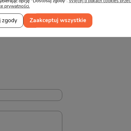
wybierając opcję "Dostosuj zgody".
Więcej o plikach cookies prze
ce prywatności.
 śrub i łączeń elementów
lorach niż biały wykończony
j zgody
Zaakceptuj wszystkie
rą brzegówką. Mebel w kolorze
 laminowaną z białą