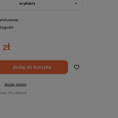
amówienie
tygodni
 zł
dodaj do koszyka
dodaj opinię
oda A5_różowa