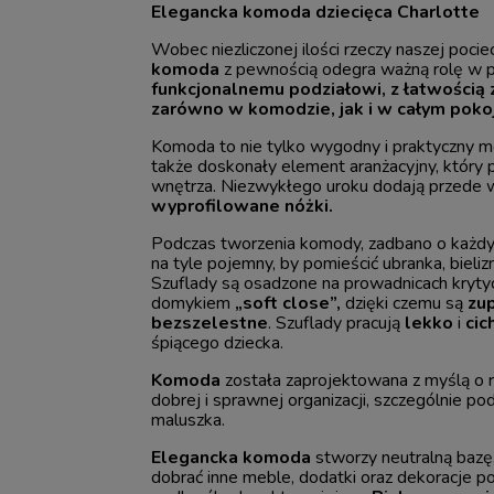
Elegancka komoda dziecięca Charlotte
Wobec niezliczonej ilości rzeczy naszej pocie
komoda
z pewnością odegra ważną rolę w p
funkcjonalnemu podziałowi, z
łatwością
zarówno w komodzie, jak i w całym poko
Komoda to nie tylko wygodny i praktyczny m
także doskonały element aranżacyjny, który p
wnętrza. Niezwykłego uroku dodają przede
wyprofilowane nóżki.
Podczas tworzenia komody, zadbano o każdy 
na tyle pojemny, by pomieścić ubranka, bielizn
Szuflady są osadzone na prowadnicach kryty
domykiem
„soft close”,
dzięki czemu są
zup
bezszelestne
. Szuflady pracują
lekko
i
cic
śpiącego dziecka.
Komoda
została zaprojektowana z myślą o r
dobrej i sprawnej organizacji, szczególnie po
maluszka.
Elegancka komoda
stworzy neutralną bazę
dobrać inne meble, dodatki oraz dekoracje po