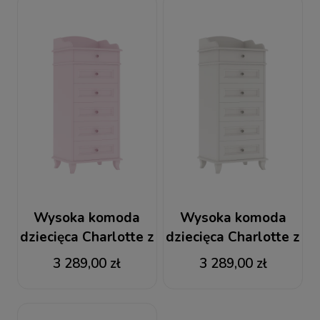
Wysoka komoda
Wysoka komoda
dziecięca Charlotte z
dziecięca Charlotte z
szufladami różowa
szufladami w kolorze
3 289,00 zł
3 289,00 zł
kości słoniowej