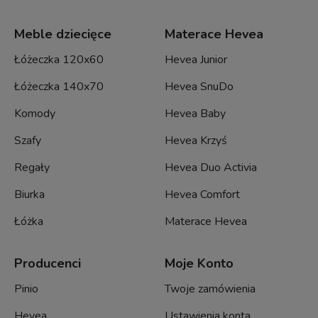
Meble dziecięce
Materace Hevea
Łóżeczka 120x60
Hevea Junior
Łóżeczka 140x70
Hevea SnuDo
Komody
Hevea Baby
Szafy
Hevea Krzyś
Regały
Hevea Duo Activia
Biurka
Hevea Comfort
Łóżka
Materace Hevea
Producenci
Moje Konto
Pinio
Twoje zamówienia
Hevea
Ustawienia konta