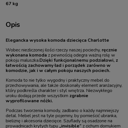
67 kg
Opis
Elegancka wysoka komoda dziecięca Charlotte
Wobec niezliczonej ilości rzeczy naszej pociechy,
ręcznie
wykonana komoda
z pewnością odegra ważną rolę w
pokoju maluszka.
Dzięki funkcjonalnemu podziałowi, z
łatwością zachowamy ład i porządek zarówno w
komodzie, jak i w całym pokoju naszych pociech.
Komoda to nie tylko wygodny i praktyczny mebel do
przechowywania, ale także doskonały element aranżacyjny,
który podkreśla charakter i styl wnętrza. Niezwykłego
uroku dodają przede wszystkim
zgrabnie
wyprofilowane nóżki.
Podczas tworzenia komody, zadbano o każdy najmniejszy
detal. Mebel jest na tyle pojemny, by pomieścić ubranka,
bieliznę i akcesoria dziecięce. Szuflady są osadzone na
prowadnicach krytych typu
„invisible”
z cichym domykiem