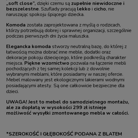
„soft close”,
dzięki czemu są
zupełnie niewidoczne i
bezszelestne
. Szuflady pracują
lekko
i
cicho
, nie
naruszając spokoju śpiącego dziecka.
Komoda
została zaprojektowana z myślą o rodzicach,
którzy potrzebują dobrej i sprawnej organizacji, szczególnie
podczas pierwszych dni życia maluszka.
Elegancka komoda
stworzy neutralną bazę, do której z
łatwością można dobrać inne meble, dodatki oraz
dekoracje pokoju dziecięcego, które podkreślą charakter
miejsca.
Piękne
wzornictwo
pozwala na łączenie mebli
pochodzących z tej samej kolekcji lub z dowolnie
wybranymi meblami, które posiadamy w naszej ofercie.
Mebel malowany jest
ekologicznymi lakierami wodnymi
posiadającymi atesty
Są one całkowicie bezpieczne dla
.
dzieci.
UWAGA! Jest to mebel do samodzielnego montażu,
ale za dopłatą w wysokości 299 zł istnieje
możliwość wysyłki zmontowanego mebla w całości.
*SZEROKOŚĆ I GŁĘBOKOŚĆ PODANA Z BLATEM