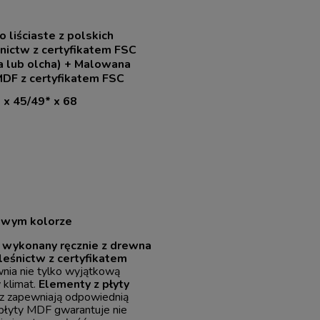
 liściaste z polskich
nictw z certyfikatem FSC
a lub olcha) + Malowana
MDF z certyfikatem FSC
 x 45/49* x 68
żowym kolorze
l wykonany ręcznie z drewna
leśnictw z certyfikatem
wnia nie tylko wyjątkową
 klimat.
Elementy z płyty
z zapewniają odpowiednią
i płyty MDF gwarantuje nie