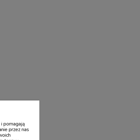
y i pomagają
nie przez nas
woich