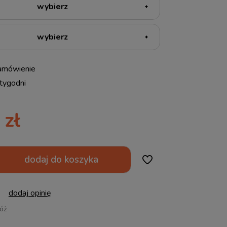
amówienie
tygodni
 zł
dodaj do koszyka
dodaj opinię
óż