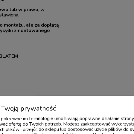
lewo lub w prawo
, w
ostawiona.
 montażu, ale za dopłatą
 wysyłki zmontowanego
 BLATEM
Twoją prywatność
 i pokrewne im technologie umożliwiają poprawne działanie stron
ać ofertę do Twoich potrzeb. Możesz zaakceptować wykorzysta
ch plików i przejść do sklepu lub dostosować użycie plików do s