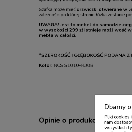
Szafka może mieć
drzwiczki otwierane w 
zależności po której stronie łóżka zostanie p
UWAGA! Jest to mebel do samodzielnego
w wysokości 299 zł istnieje możliwość
mebla w całości.
*SZEROKOŚĆ I GŁĘBOKOŚĆ PODANA Z
Kolor:
NCS S1010-R30B
Dbamy o 
Pliki cookies
Opinie o produkcie (0)
nam dostosow
wszystkich ty