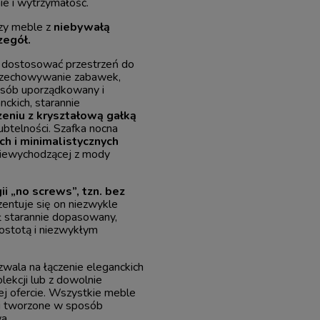
ie i wytrzymałość.
rzy meble z
niebywałą
zegół.
z dostosować przestrzeń do
przechowywanie zabawek,
posób uporządkowany i
ckich, starannie
eniu z kryształową gałką
 subtelności. Szafka nocna
h i minimalistycznych
 niewychodzącej z mody
i „no screws”,
tzn. b
ez
entuje się on niezwykle
ł starannie dopasowany,
rostotą i niezwykłym
zwala na łączenie eleganckich
lekcji lub z dowolnie
j ofercie. Wszystkie meble
 i tworzone w sposób
a.