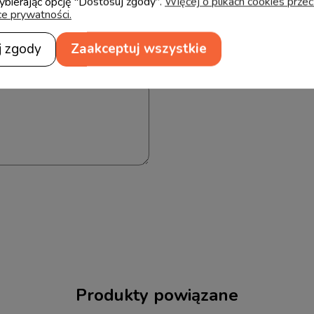
wybierając opcję "Dostosuj zgody".
Więcej o plikach cookies prze
ce prywatności.
j zgody
Zaakceptuj wszystkie
Produkty powiązane