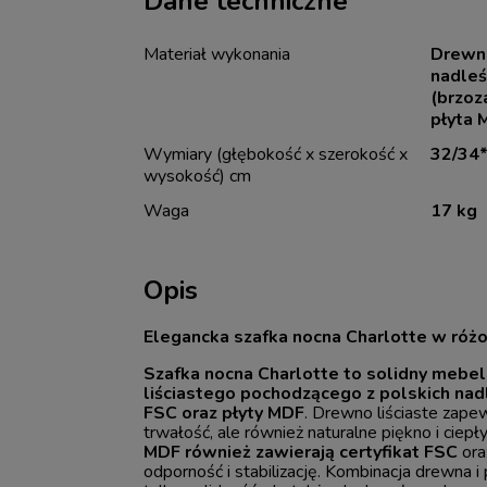
Dane techniczne
Materiał wykonania
Drewno
nadleś
(brzoz
płyta 
Wymiary (głębokość x szerokość x
32/34*
wysokość) cm
Waga
17 kg
Opis
Elegancka szafka nocna Charlotte w ró
Szafka nocna Charlotte to solidny mebe
liściastego pochodzącego z polskich nad
FSC oraz płyty MDF
. Drewno liściaste zape
trwałość, ale również naturalne piękno i ciepły
MDF również zawierają certyfikat FSC
ora
odporność i stabilizację. Kombinacja drewna 