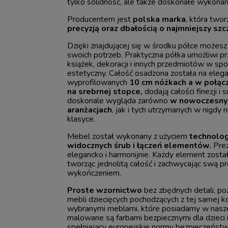
tylko solidność, ale także doskonałe wykonan
Producentem jest
polska marka
, która two
precyzją oraz dbałością o najmniejszy szc
Dzięki znajdującej się w środku półce możes
swoich potrzeb. Praktyczna półka umożliwi 
książek, dekoracji i innych przedmiotów w s
estetyczny. Całość osadzona została na elegan
wyprofilowanych
10 cm nóżkach a w połącz
na srebrnej stopce,
dodają całości finezji i
doskonale wygląda zarówno
w nowoczesnyc
aranżacjach
, jak i tych utrzymanych w nigdy
klasyce.
Mebel został wykonany z użyciem
technologi
widocznych śrub i łączeń elementów.
Prez
elegancko i harmonijnie. Każdy element zosta
tworząc jednolitą całość i zachwycając swą p
wykończeniem.
Proste wzornictwo
bez zbędnych detali, po
mebli dziecięcych pochodzących z tej samej ko
wybranymi meblami, które posiadamy w nasze
malowane są farbami bezpiecznymi dla dzieci
spełniający europejskie normy bezpieczeństw