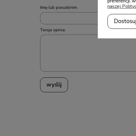
preferencji, 
naszej Polity
Imię lub pseudonim:
Dostosu
Twoja opinia:
wyślij